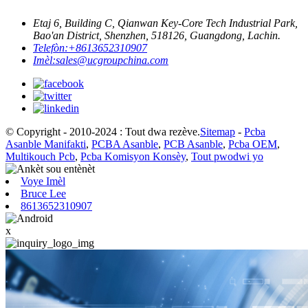
Etaj 6, Building C, Qianwan Key-Core Tech Industrial Park,
Bao'an District, Shenzhen, 518126, Guangdong, Lachin.
Telefòn:
+8613652310907
Imèl:
sales@ucgroupchina.com
© Copyright - 2010-2024 : Tout dwa rezève.
Sitemap
-
Pcba
Asanble Manifakti
,
PCBA Asanble
,
PCB Asanble
,
Pcba OEM
,
Multikouch Pcb
,
Pcba Komisyon Konsèy
,
Tout pwodwi yo
Voye Imèl
Bruce Lee
8613652310907
x