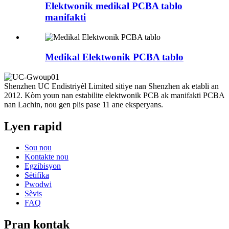
Elektwonik medikal PCBA tablo
manifakti
Medikal Elektwonik PCBA tablo
Shenzhen UC Endistriyèl Limited sitiye nan Shenzhen ak etabli an
2012. Kòm youn nan estabilite elektwonik PCB ak manifakti PCBA
nan Lachin, nou gen plis pase 11 ane eksperyans.
Lyen rapid
Sou nou
Kontakte nou
Egzibisyon
Sètifika
Pwodwi
Sèvis
FAQ
Pran kontak