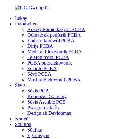
Lakay
Pwodwi yo
Aparèy kominikasyon PCBA
Odinatè ak periferik PCBA
Endistri kontwòl PCBA
Dirije PCBA
Medikal Elektwonik PCBA
Telefòn mobil PCBA
PCBA optoelektwonik
Sekirite PCBA
Sèvè PCBA
Machin Elektwonik PCBA
Sèvis
Sèvis PCB
Konpozan Sourcing
Sèvis Asanble PCB
Pwogram ak tès
Design ak Devlopman
Nouvèl
Sou nou
Sètifika
Egzibisyon