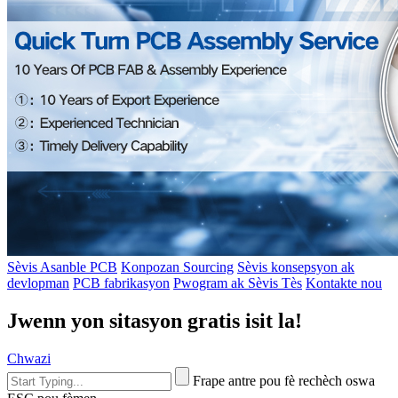
Sèvis Asanble PCB
Konpozan Sourcing
Sèvis konsepsyon ak
devlopman
PCB fabrikasyon
Pwogram ak Sèvis Tès
Kontakte nou
Jwenn yon sitasyon gratis isit la!
Chwazi
Frape antre pou fè rechèch oswa