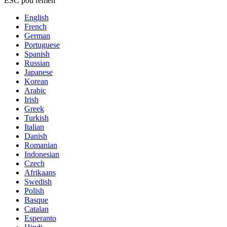
ESC pou fèmen
English
French
German
Portuguese
Spanish
Russian
Japanese
Korean
Arabic
Irish
Greek
Turkish
Italian
Danish
Romanian
Indonesian
Czech
Afrikaans
Swedish
Polish
Basque
Catalan
Esperanto